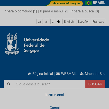
BRASIL
Ir para o conteúdo [1]
|
Ir para o menu [2]
|
Ir para a busca [3]
a+
a-
a
English
Español
Français
Página Inicial
|
WEBMAIL
|
Mapa do Site
Institucional
Campi