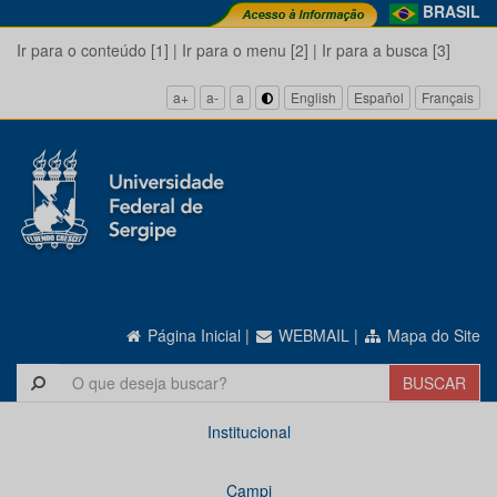
BRASIL
Ir para o conteúdo [1]
|
Ir para o menu [2]
|
Ir para a busca [3]
a+
a-
a
English
Español
Français
Página Inicial
|
WEBMAIL
|
Mapa do Site
Institucional
Campi