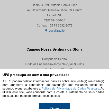
Campus Prof. Antônio Garcia Filho
Av. Governador Marcelo Déda, 13, Centro
Lagarto/SE
CEP 49400-000
Localização
Campus Nossa Senhora da Glória
Campus do Sertão
Rodovia Engenheiro Jorge Neto, km 3, Silos
Nossa Senhora da Glória/SE
CEP 49680-000
UFS preocupa-se com a sua privacidade
A UFS poderá coletar informações básicas sobre a(s) visita(s) realizada(s)
Localização
para aprimorar a experiência de navegação dos visitantes deste site,
segundo o que estabelece a
Política de Privacidade de Dados Pessoais.
Ao
utilizar este site, você concorda com a coleta e tratamento de seus dados
pessoais por meio de formulários e cookies.
Ciente