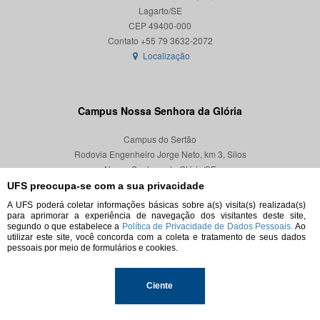
Lagarto/SE
CEP 49400-000
Localização
Campus Nossa Senhora da Glória
Campus do Sertão
Rodovia Engenheiro Jorge Neto, km 3, Silos
Nossa Senhora da Glória/SE
CEP 49680-000
UFS preocupa-se com a sua privacidade
A UFS poderá coletar informações básicas sobre a(s) visita(s) realizada(s)
Localização
para aprimorar a experiência de navegação dos visitantes deste site,
segundo o que estabelece a
Política de Privacidade de Dados Pessoais.
Ao
utilizar este site, você concorda com a coleta e tratamento de seus dados
pessoais por meio de formulários e cookies.
© 2026. Todos os direitos reservados.
Ciente
Universidade Federal de Sergipe.