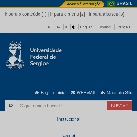
BRASIL
Ir para o conteúdo [1]
|
Ir para o menu [2]
|
Ir para a busca [3]
a+
a-
a
English
Español
Français
Página Inicial
|
WEBMAIL
|
Mapa do Site
Institucional
Campi