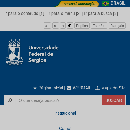
BRASIL
Ir para o conteúdo [1]
|
Ir para o menu [2]
|
Ir para a busca [3]
a+
a-
a
English
Español
Français
Página Inicial
|
WEBMAIL
|
Mapa do Site
Institucional
Campi