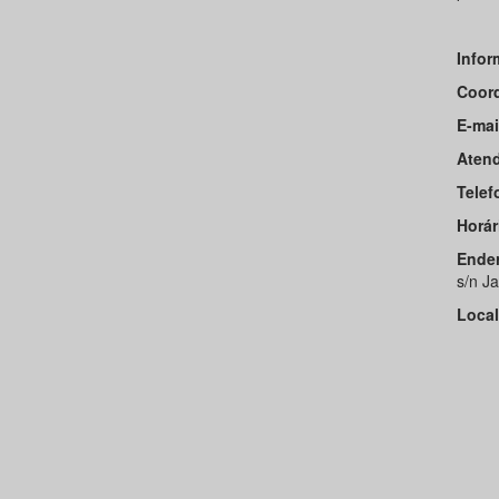
Info
Coor
E-mai
Atend
Telef
Horár
Ende
s/n J
Local