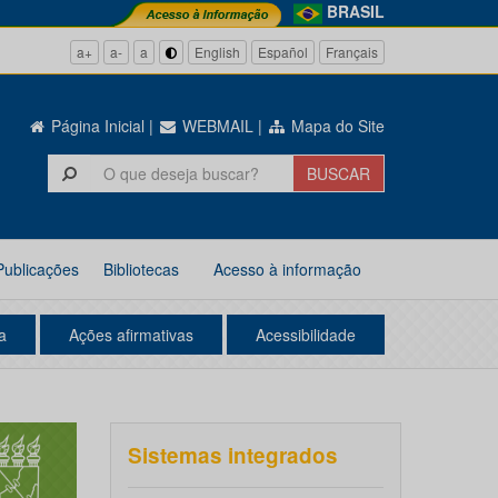
BRASIL
a+
a-
a
English
Español
Français
Página Inicial
|
WEBMAIL
|
Mapa do Site
Publicações
Bibliotecas
Acesso à informação
a
Ações afirmativas
Acessibilidade
Sistemas integrados