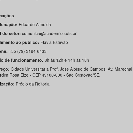
rmações
denação:
Eduardo Almeida
l do setor:
comunica@academico.ufs.br
imento ao público:
Flávia Estevão
one:
+55 (79) 3194-6433
io de funcionamento:
8h às 12h e 14h às 18h
reço:
Cidade Universitária Prof. José Aloísio de Campos. Av. Marecha
ardim Rosa Elze - CEP 49100-000 - São Cristóvão/SE.
ização:
Prédio da Reitoria