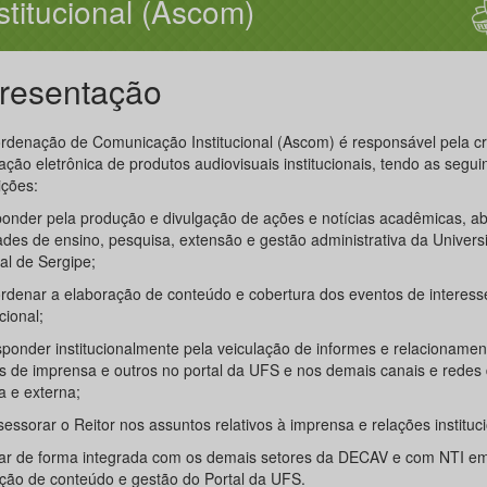
stitucional (Ascom)
resentação
rdenação de Comunicação Institucional (Ascom) é responsável pela cr
ação eletrônica de produtos audiovisuais institucionais, tendo as segui
ições:
sponder pela produção e divulgação de ações e notícias acadêmicas, 
dades de ensino, pesquisa, extensão e gestão administrativa da Univer
al de Sergipe;
oordenar a elaboração de conteúdo e cobertura dos eventos de interess
ucional;
responder institucionalmente pela veiculação de informes e relacioname
s de imprensa e outros no portal da UFS e nos demais canais e redes
a e externa;
sessorar o Reitor nos assuntos relativos à imprensa e relações instituci
uar de forma integrada com os demais setores da DECAV e com NTI em
ção de conteúdo e gestão do Portal da UFS.