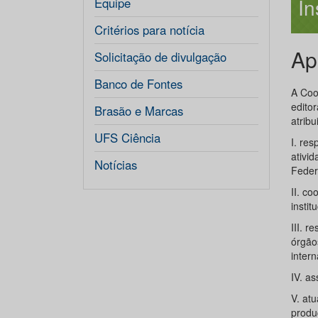
In
Equipe
Critérios para notícia
Ap
Solicitação de divulgação
Banco de Fontes
A Coo
editor
Brasão e Marcas
atribu
UFS Ciência
I. re
ativi
Notícias
Feder
II. c
instit
III. 
órgão
intern
IV. as
V. at
produ