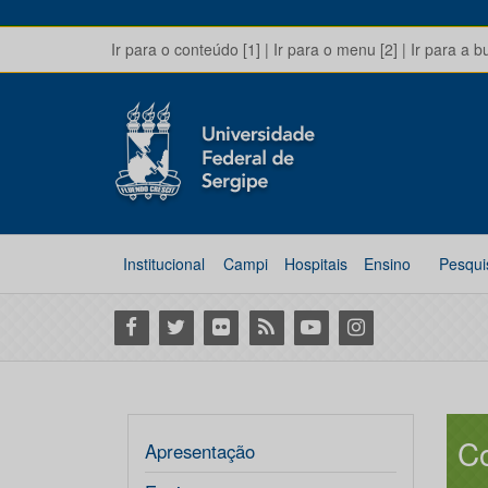
Ir para o conteúdo [1]
|
Ir para o menu [2]
|
Ir para a b
Institucional
Campi
Hospitais
Ensino
Pesqui
Facebook
Twitter
Flickr
RSS
Youtube
Instagram
C
Apresentação