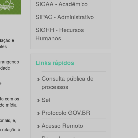
SIGAA - Acadêmico
SIPAC - Administrativo
SIGRH - Recursos
Humanos
iação e
ntes
abrangendo
Links rápidos
sidade
Consulta pública de
e
processos
Sei
nto com os
 de mídia
Protocolo GOV.BR
onais, e,
Acesso Remoto
 relação à