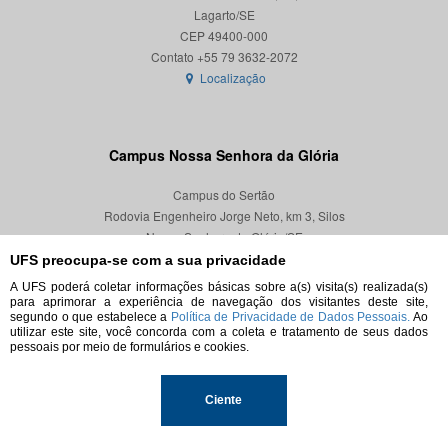
Lagarto/SE
CEP 49400-000
Localização
Campus Nossa Senhora da Glória
Campus do Sertão
Rodovia Engenheiro Jorge Neto, km 3, Silos
Nossa Senhora da Glória/SE
CEP 49680-000
UFS preocupa-se com a sua privacidade
A UFS poderá coletar informações básicas sobre a(s) visita(s) realizada(s)
Localização
para aprimorar a experiência de navegação dos visitantes deste site,
segundo o que estabelece a
Política de Privacidade de Dados Pessoais.
Ao
utilizar este site, você concorda com a coleta e tratamento de seus dados
pessoais por meio de formulários e cookies.
© 2026. Todos os direitos reservados.
Ciente
Universidade Federal de Sergipe.