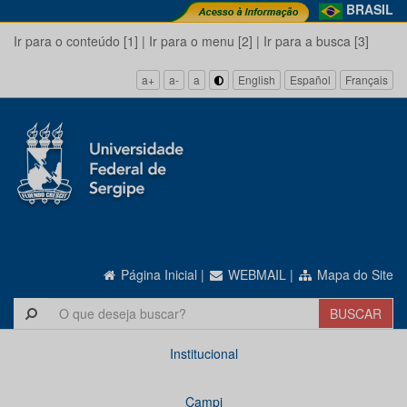
BRASIL
Ir para o conteúdo [1]
|
Ir para o menu [2]
|
Ir para a busca [3]
a+
a-
a
English
Español
Français
Página Inicial
|
WEBMAIL
|
Mapa do Site
Institucional
Campi