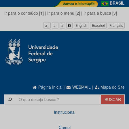
BRASIL
Ir para o conteúdo [1]
|
Ir para o menu [2]
|
Ir para a busca [3]
a+
a-
a
English
Español
Français
Página Inicial
|
WEBMAIL
|
Mapa do Site
Institucional
Campi