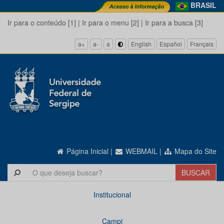
BRASIL
Ir para o conteúdo [1]
|
Ir para o menu [2]
|
Ir para a busca [3]
a+
a-
a
English
Español
Français
Página Inicial
|
WEBMAIL
|
Mapa do Site
Institucional
Campi