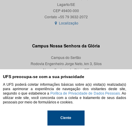
Lagarto/SE
CEP 49400-000
Localização
Campus Nossa Senhora da Glória
Campus do Sertão
Rodovia Engenheiro Jorge Neto, km 3, Silos
Nossa Senhora da Glória/SE
CEP 49680-000
UFS preocupa-se com a sua privacidade
A UFS poderá coletar informações básicas sobre a(s) visita(s) realizada(s)
Localização
para aprimorar a experiência de navegação dos visitantes deste site,
segundo o que estabelece a
Política de Privacidade de Dados Pessoais.
Ao
utilizar este site, você concorda com a coleta e tratamento de seus dados
pessoais por meio de formulários e cookies.
© 2026. Todos os direitos reservados.
Ciente
Universidade Federal de Sergipe.