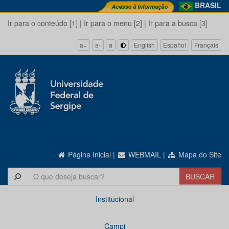
BRASIL
Ir para o conteúdo [1]
|
Ir para o menu [2]
|
Ir para a busca [3]
a+
a-
a
English
Español
Français
Página Inicial
|
WEBMAIL
|
Mapa do Site
Institucional
Campi