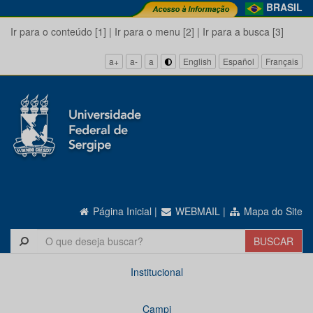
BRASIL
Ir para o conteúdo [1]
|
Ir para o menu [2]
|
Ir para a busca [3]
a+
a-
a
English
Español
Français
Página Inicial
|
WEBMAIL
|
Mapa do Site
Institucional
Campi