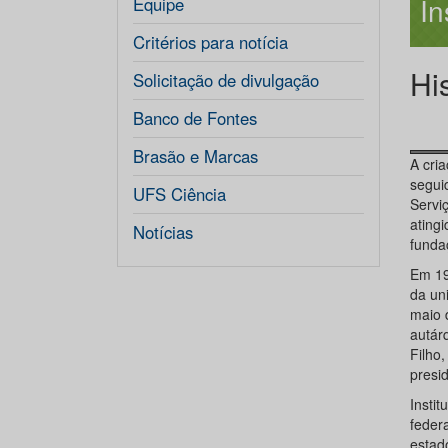
In
Equipe
Critérios para notícia
Hi
Solicitação de divulgação
Banco de Fontes
Brasão e Marcas
A cri
segui
UFS Ciência
Servi
ating
Notícias
funda
Em 19
da un
maio d
autár
Filho
presi
Insti
feder
estad