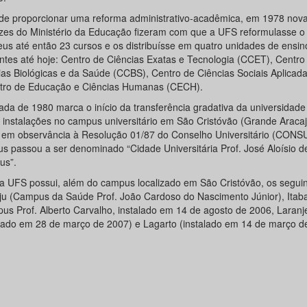
 de proporcionar uma reforma administrativo-acadêmica, em 1978 nov
rizes do Ministério da Educação fizeram com que a UFS reformulasse o 
eus até então 23 cursos e os distribuísse em quatro unidades de ensin
entes até hoje: Centro de Ciências Exatas e Tecnologia (CCET), Centro
ias Biológicas e da Saúde (CCBS), Centro de Ciências Sociais Aplicad
tro de Educação e Ciências Humanas (CECH).
ada de 1980 marca o início da transferência gradativa da universidade
 instalações no campus universitário em São Cristóvão (Grande Araca
 em observância à Resolução 01/87 do Conselho Universitário (CONSU
s passou a ser denominado “Cidade Universitária Prof. José Aloísio d
us”.
 a UFS possui, além do campus localizado em São Cristóvão, os seguin
ju (Campus da Saúde Prof. João Cardoso do Nascimento Júnior), Itab
us Prof. Alberto Carvalho, instalado em 14 de agosto de 2006, Laranj
alado em 28 de março de 2007) e Lagarto (instalado em 14 de março d