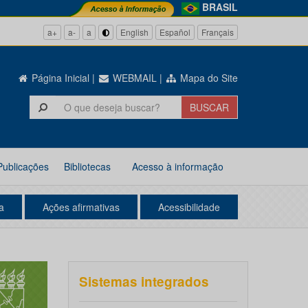
BRASIL
a+
a-
a
English
Español
Français
Página Inicial
|
WEBMAIL
|
Mapa do Site
Publicações
Bibliotecas
Acesso à informação
a
Ações afirmativas
Acessibilidade
Sistemas integrados