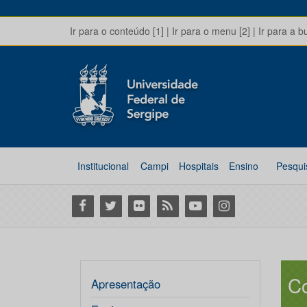
Ir para o conteúdo [1]
|
Ir para o menu [2]
|
Ir para a b
Institucional
Campi
Hospitais
Ensino
Pesqui
Facebook
Twitter
Flickr
RSS
Youtube
Instagram
C
Apresentação