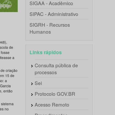
SIGAA - Acadêmico
SIPAC - Administrativo
SIGRH - Recursos
Humanos
948),
scola de
Links rápidos
 fosse
iteasse a
Consulta pública de
 de criação
processos
 em 15 de
ão: a
Sei
 Garcia
e, então
Protocolo GOV.BR
Acesso Remoto
o sistema
tes no