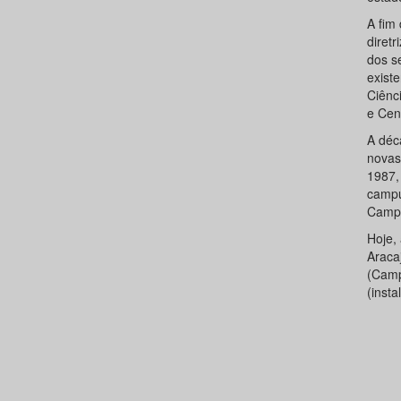
A fim
diret
dos s
exist
Ciênc
e Cen
A déc
novas
1987,
campu
Camp
Hoje,
Araca
(Camp
(inst