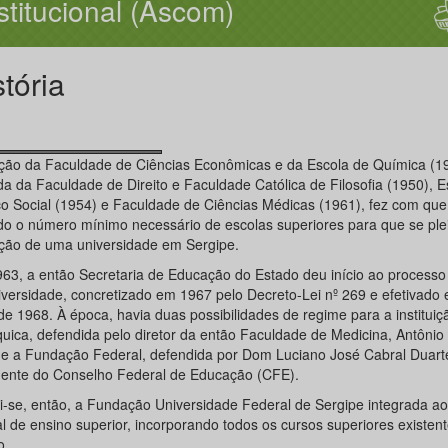
stitucional (Ascom)
stória
ação da Faculdade de Ciências Econômicas e da Escola de Química (1
da da Faculdade de Direito e Faculdade Católica de Filosofia (1950), E
ço Social (1954) e Faculdade de Ciências Médicas (1961), fez com que
ido o número mínimo necessário de escolas superiores para que se ple
ção de uma universidade em Sergipe.
63, a então Secretaria de Educação do Estado deu início ao processo
iversidade, concretizado em 1967 pelo Decreto-Lei nº 269 e efetivado
e 1968. À época, havia duas possibilidades de regime para a instituiç
quica, defendida pelo diretor da então Faculdade de Medicina, Antônio
, e a Fundação Federal, defendida por Dom Luciano José Cabral Duart
dente do Conselho Federal de Educação (CFE).
tui-se, então, a Fundação Universidade Federal de Sergipe integrada a
al de ensino superior, incorporando todos os cursos superiores existen
o.