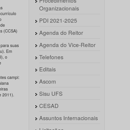
Procedimentos
Organizacionais
as
currículo
o
PDI 2021-2025
 de
as (CCSA)
Agenda do Reitor
Agenda do Vice-Reitor
 para suas
ju). Em
Telefones
), o
e
Editais
tes campi:
Ascom
aiana
eiras
Sisu UFS
e 2011).
CESAD
Assuntos Internacionais
Licitações