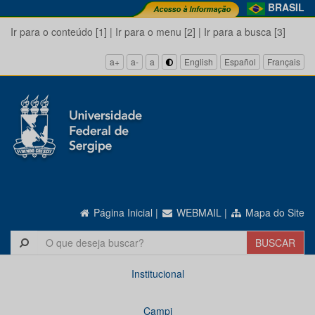
BRASIL
Ir para o conteúdo [1]
|
Ir para o menu [2]
|
Ir para a busca [3]
a+
a-
a
English
Español
Français
Página Inicial
|
WEBMAIL
|
Mapa do Site
Institucional
Campi